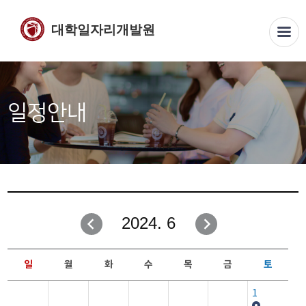
대학일자리개발원
일정안내
2024. 6
일
월
화
수
목
금
토
1