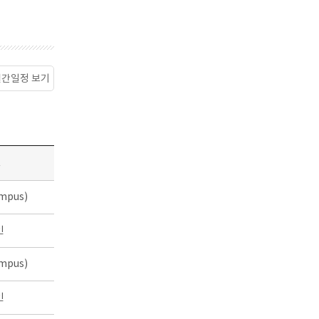
월간일정 보기
소
mpus)
인
mpus)
인