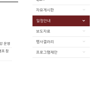
자유게시판
일정안내
보도자료
행사갤러리
강 운영
캠프 참
프로그램제안