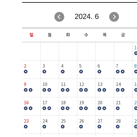
취업성공지원과
자유게시판
2024. 6
창업지원·교육센터
일정안내
현장실습/IPP사업단
보도자료
일
월
화
수
목
금
커뮤니티
행사갤러리
1
홈페이지가이드
프로그램제안
2
3
4
5
6
7
8
9
10
11
12
13
14
1
16
17
18
19
20
21
2
23
24
25
26
27
28
2