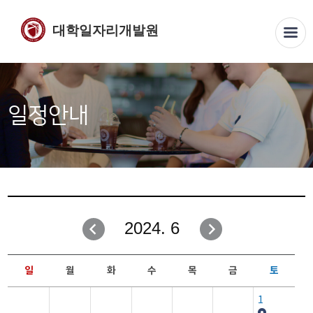
대학일자리개발원
일정안내
2024. 6
일
월
화
수
목
금
토
1