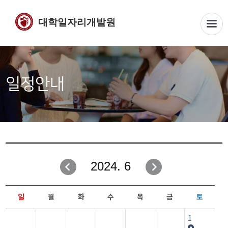
대학일자리개발원
일정안내
2024. 6
일
월
화
수
목
금
토
1