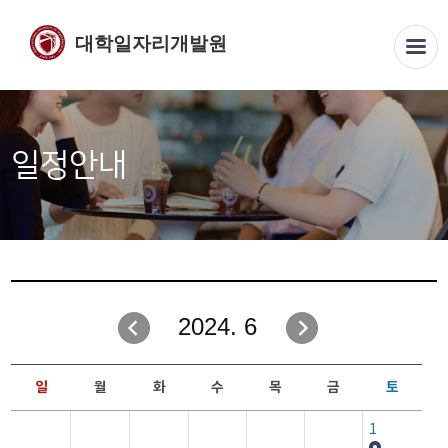
대학일자리개발원
일정안내
2024. 6
일
월
화
수
목
금
토
1