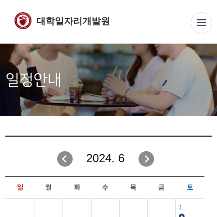
대학일자리개발원
일정안내
2024. 6
일
월
화
수
목
금
토
1