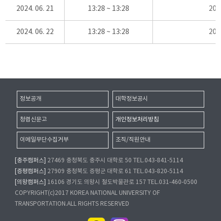
2024. 06. 21
13:28 ~ 13:28
20
2024. 06. 22
13:28 ~ 13:28
20
정보공개
대학정보공시
청렴신문고
개인정보처리방침
이메일무단수집거부
조직/직원안내
[충주캠퍼스]
27469 충청북도 충주시 대학로 50 TEL.043-841-5114
[증평캠퍼스]
27909 충청북도 증평군 대학로 61 TEL.043-820-5114
[의왕캠퍼스]
16106 경기도 의왕시 철도박물관로 157 TEL.031-460-0500
COPYRIGHT(c)2017 KOREA NATIONAL UNIVERSITY OF
TRANSPORTATION.ALL RIGHTS RESERVED