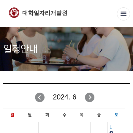
대학일자리개발원
일정안내
2024. 6
일
월
화
수
목
금
토
1