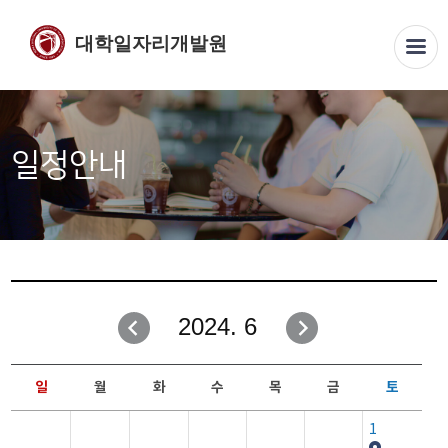
대학일자리개발원
일정안내
2024. 6
일
월
화
수
목
금
토
1