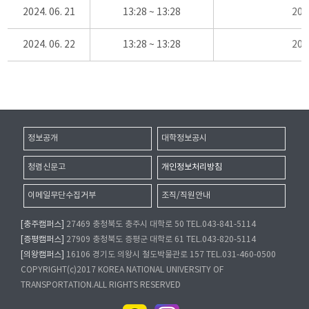
2024. 06. 21
13:28 ~ 13:28
20
2024. 06. 22
13:28 ~ 13:28
20
정보공개
대학정보공시
청렴신문고
개인정보처리방침
이메일무단수집거부
조직/직원안내
[충주캠퍼스]
27469 충청북도 충주시 대학로 50 TEL.043-841-5114
[증평캠퍼스]
27909 충청북도 증평군 대학로 61 TEL.043-820-5114
[의왕캠퍼스]
16106 경기도 의왕시 철도박물관로 157 TEL.031-460-0500
COPYRIGHT(c)2017 KOREA NATIONAL UNIVERSITY OF
TRANSPORTATION.ALL RIGHTS RESERVED