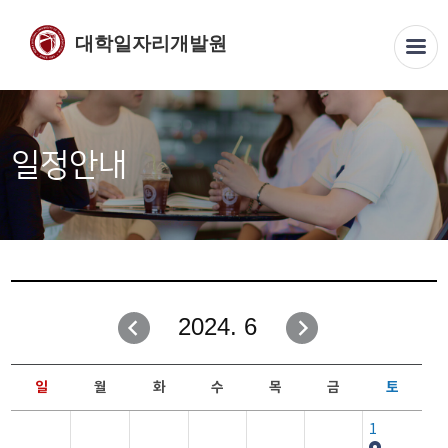
대학일자리개발원
일정안내
2024. 6
일
월
화
수
목
금
토
1