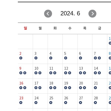
취업성공지원과
자유게시판
2024. 6
창업지원·교육센터
일정안내
현장실습/IPP사업단
보도자료
일
월
화
수
목
금
커뮤니티
행사갤러리
1
홈페이지가이드
프로그램제안
2
3
4
5
6
7
8
9
10
11
12
13
14
1
16
17
18
19
20
21
2
23
24
25
26
27
28
2