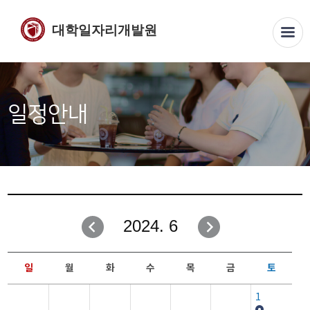
대학일자리개발원
일정안내
2024. 6
일
월
화
수
목
금
토
1