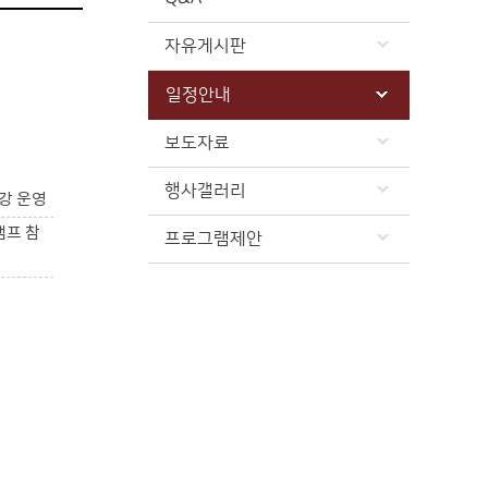
자유게시판
일정안내
보도자료
행사갤러리
강 운영
캠프 참
프로그램제안