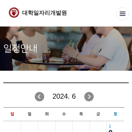
대학일자리개발원
일정안내
2024. 6
일
월
화
수
목
금
토
1