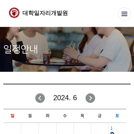
대학일자리개발원
일정안내
2024. 6
일
월
화
수
목
금
토
1