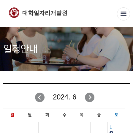
대학일자리개발원
일정안내
2024. 6
일
월
화
수
목
금
토
1