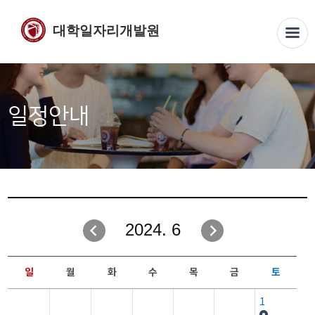
대학일자리개발원
일정안내
2024. 6
일
월
화
수
목
금
토
1