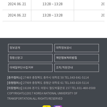
2024. 06. 21
13:28 ~ 13:28
20
2024. 06. 22
13:28 ~ 13:28
20
정보공개
대학정보공시
청렴신문고
개인정보처리방침
이메일무단수집거부
조직/직원안내
[충주캠퍼스]
27469 충청북도 충주시 대학로 50 TEL.043-841-5114
[증평캠퍼스]
27909 충청북도 증평군 대학로 61 TEL.043-820-5114
[의왕캠퍼스]
16106 경기도 의왕시 철도박물관로 157 TEL.031-460-0500
COPYRIGHT(c)2017 KOREA NATIONAL UNIVERSITY OF
TRANSPORTATION.ALL RIGHTS RESERVED