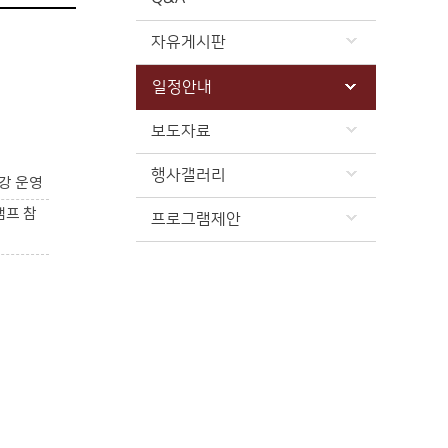
자유게시판
일정안내
보도자료
행사갤러리
강 운영
캠프 참
프로그램제안