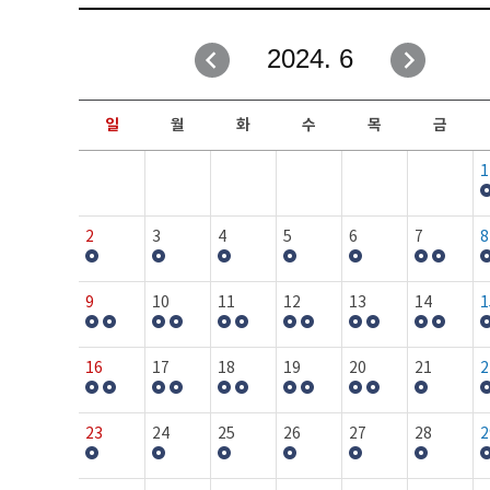
취업성공지원과
자유게시판
2024. 6
창업지원·교육센터
일정안내
현장실습/IPP사업단
보도자료
일
월
화
수
목
금
커뮤니티
행사갤러리
1
홈페이지가이드
프로그램제안
2
3
4
5
6
7
8
9
10
11
12
13
14
1
16
17
18
19
20
21
2
23
24
25
26
27
28
2