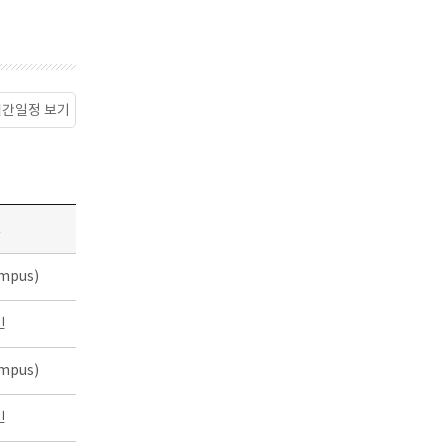
월간일정 보기
소
mpus)
인
mpus)
인