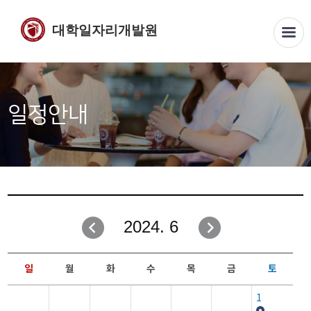
대학일자리개발원
일정안내
2024. 6
일
월
화
수
목
금
토
1