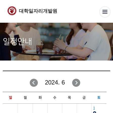
대학일자리개발원
일정안내
2024. 6
일
월
화
수
목
금
토
1