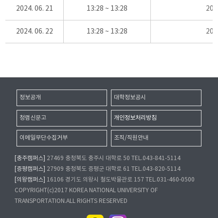
2024. 06. 21
13:28 ~ 13:28
20
2024. 06. 22
13:28 ~ 13:28
20
정보공개
대학정보공시
청렴신문고
개인정보처리방침
이메일무단수집거부
조직/직원안내
[충주캠퍼스]
27469 충청북도 충주시 대학로 50 TEL.043-841-5114
[증평캠퍼스]
27909 충청북도 증평군 대학로 61 TEL.043-820-5114
[의왕캠퍼스]
16106 경기도 의왕시 철도박물관로 157 TEL.031-460-0500
COPYRIGHT(c)2017 KOREA NATIONAL UNIVERSITY OF
TRANSPORTATION.ALL RIGHTS RESERVED