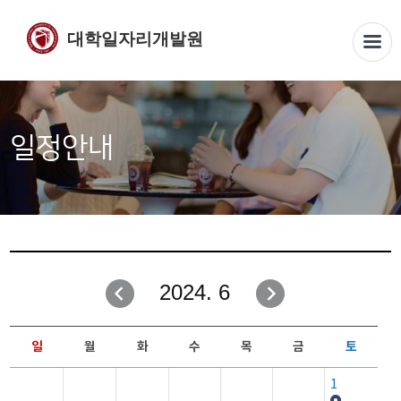
대학일자리개발원
일정안내
2024. 6
일
월
화
수
목
금
토
1