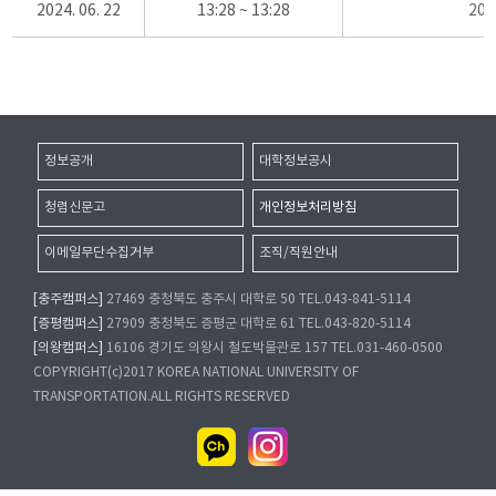
2024. 06. 22
13:28 ~ 13:28
20
정보공개
대학정보공시
청렴신문고
개인정보처리방침
이메일무단수집거부
조직/직원안내
[충주캠퍼스]
27469 충청북도 충주시 대학로 50 TEL.043-841-5114
[증평캠퍼스]
27909 충청북도 증평군 대학로 61 TEL.043-820-5114
[의왕캠퍼스]
16106 경기도 의왕시 철도박물관로 157 TEL.031-460-0500
COPYRIGHT(c)2017 KOREA NATIONAL UNIVERSITY OF
TRANSPORTATION.ALL RIGHTS RESERVED