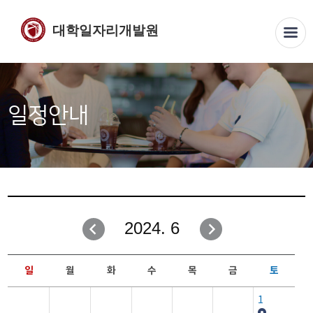
대학일자리개발원
일정안내
2024. 6
일
월
화
수
목
금
토
1