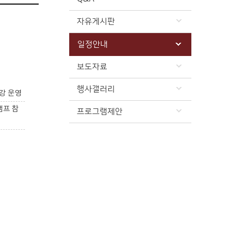
자유게시판
일정안내
보도자료
행사갤러리
강 운영
캠프 참
프로그램제안