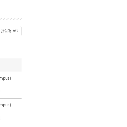
월간일정 보기
소
mpus)
인
mpus)
인