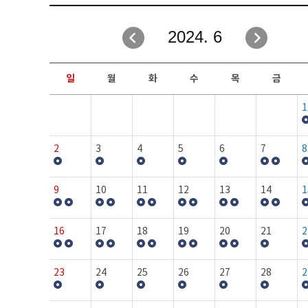
취업성공지원과
자유게시판
2024. 6
창업지원·교육센터
일정안내
현장실습/IPP사업단
보도자료
일
월
화
수
목
금
커뮤니티
행사갤러리
1
홈페이지가이드
프로그램제안
2
3
4
5
6
7
8
9
10
11
12
13
14
1
16
17
18
19
20
21
2
23
24
25
26
27
28
2