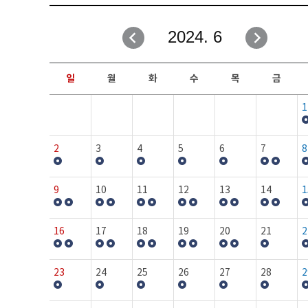
취업성공지원과
자유게시판
2024. 6
창업지원·교육센터
일정안내
현장실습/IPP사업단
보도자료
일
월
화
수
목
금
커뮤니티
행사갤러리
1
홈페이지가이드
프로그램제안
2
3
4
5
6
7
8
9
10
11
12
13
14
1
16
17
18
19
20
21
2
23
24
25
26
27
28
2