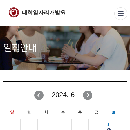
대학일자리개발원
일정안내
2024. 6
일
월
화
수
목
금
토
1