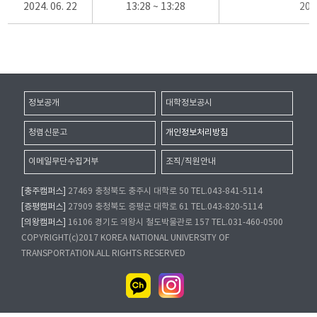
2024. 06. 22
13:28 ~ 13:28
20
정보공개
대학정보공시
청렴신문고
개인정보처리방침
이메일무단수집거부
조직/직원안내
[충주캠퍼스]
27469 충청북도 충주시 대학로 50 TEL.043-841-5114
[증평캠퍼스]
27909 충청북도 증평군 대학로 61 TEL.043-820-5114
[의왕캠퍼스]
16106 경기도 의왕시 철도박물관로 157 TEL.031-460-0500
COPYRIGHT(c)2017 KOREA NATIONAL UNIVERSITY OF
TRANSPORTATION.ALL RIGHTS RESERVED