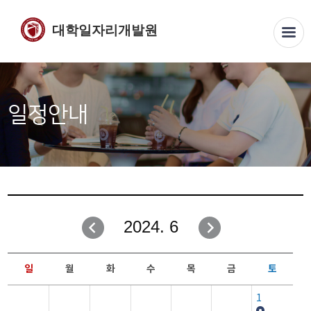
대학일자리개발원
일정안내
2024. 6
일
월
화
수
목
금
토
1