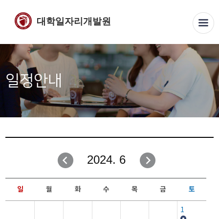
대학일자리개발원
일정안내
2024. 6
일
월
화
수
목
금
토
1