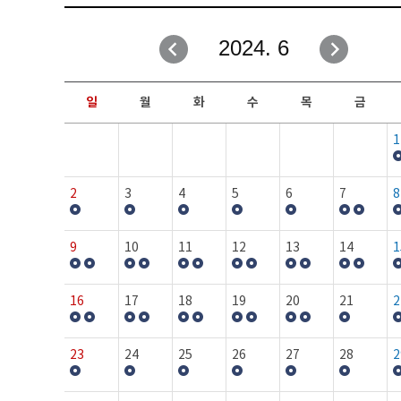
취업성공지원과
자유게시판
2024. 6
창업지원·교육센터
일정안내
현장실습/IPP사업단
보도자료
일
월
화
수
목
금
커뮤니티
행사갤러리
1
홈페이지가이드
프로그램제안
2
3
4
5
6
7
8
9
10
11
12
13
14
1
16
17
18
19
20
21
2
23
24
25
26
27
28
2