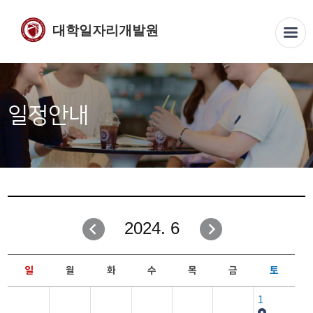
대학일자리개발원
일정안내
2024. 6
일
월
화
수
목
금
토
1