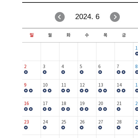
취업성공지원과
자유게시판
2024. 6
창업지원·교육센터
일정안내
현장실습/IPP사업단
보도자료
일
월
화
수
목
금
커뮤니티
행사갤러리
1
홈페이지가이드
프로그램제안
2
3
4
5
6
7
8
9
10
11
12
13
14
1
16
17
18
19
20
21
2
23
24
25
26
27
28
2