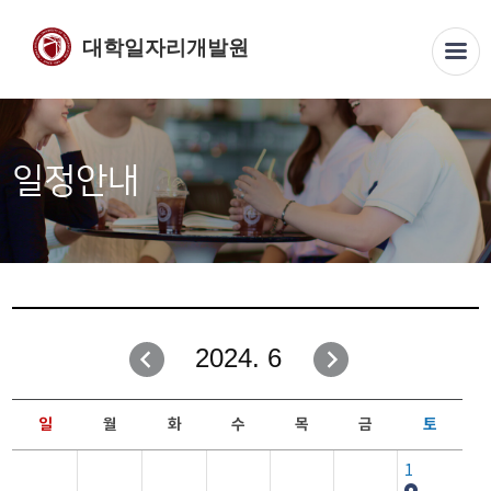
대학일자리개발원
일정안내
2024. 6
일
월
화
수
목
금
토
1