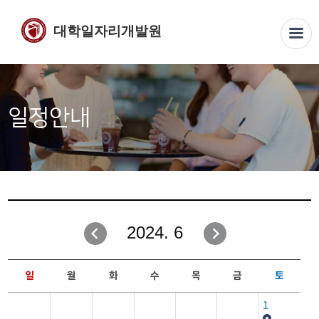
대학일자리개발원
일정안내
2024. 6
일
월
화
수
목
금
토
1