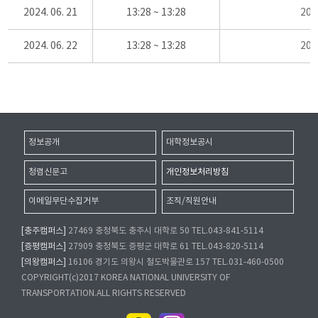
2024. 06. 21
13:28 ~ 13:28
20
2024. 06. 22
13:28 ~ 13:28
20
정보공개
대학정보공시
청렴신문고
개인정보처리방침
이메일무단수집거부
조직/직원안내
[충주캠퍼스]
27469 충청북도 충주시 대학로 50 TEL.043-841-5114
[증평캠퍼스]
27909 충청북도 증평군 대학로 61 TEL.043-820-5114
[의왕캠퍼스]
16106 경기도 의왕시 철도박물관로 157 TEL.031-460-0500
COPYRIGHT(c)2017 KOREA NATIONAL UNIVERSITY OF
TRANSPORTATION.ALL RIGHTS RESERVED