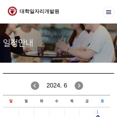
대학일자리개발원
일정안내
2024. 6
일
월
화
수
목
금
토
1