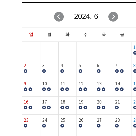
취업성공지원과
자유게시판
2024. 6
창업지원·교육센터
일정안내
현장실습/IPP사업단
보도자료
일
월
화
수
목
금
커뮤니티
행사갤러리
1
홈페이지가이드
프로그램제안
2
3
4
5
6
7
8
9
10
11
12
13
14
1
16
17
18
19
20
21
2
23
24
25
26
27
28
2