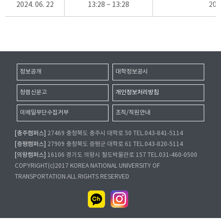
2024. 06. 22
13:28 ~ 13:28
20
정보공개
대학정보공시
청렴신문고
개인정보처리방침
이메일무단수집거부
조직/직원안내
[충주캠퍼스]
27469 충청북도 충주시 대학로 50 TEL.043-841-5114
[증평캠퍼스]
27909 충청북도 증평군 대학로 61 TEL.043-820-5114
[의왕캠퍼스]
16106 경기도 의왕시 철도박물관로 157 TEL.031-460-0500
COPYRIGHT(c)2017 KOREA NATIONAL UNIVERSITY OF
TRANSPORTATION.ALL RIGHTS RESERVED