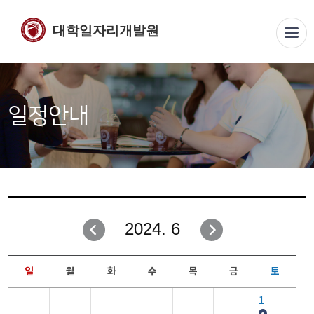
대학일자리개발원
일정안내
2024. 6
일
월
화
수
목
금
토
1