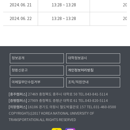
2024. 06. 21
13:28 ~ 13:28
20
2024. 06. 22
13:28 ~ 13:28
20
정보공개
대학정보공시
청렴신문고
개인정보처리방침
이메일무단수집거부
조직/직원안내
[충주캠퍼스]
27469 충청북도 충주시 대학로 50 TEL.043-841-5114
[증평캠퍼스]
27909 충청북도 증평군 대학로 61 TEL.043-820-5114
[의왕캠퍼스]
16106 경기도 의왕시 철도박물관로 157 TEL.031-460-0500
COPYRIGHT(c)2017 KOREA NATIONAL UNIVERSITY OF
TRANSPORTATION.ALL RIGHTS RESERVED