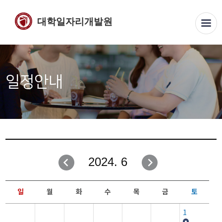
대학일자리개발원
일정안내
2024. 6
일
월
화
수
목
금
토
1