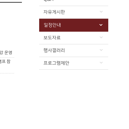
자유게시판
일정안내
보도자료
행사갤러리
강 운영
캠프 참
프로그램제안