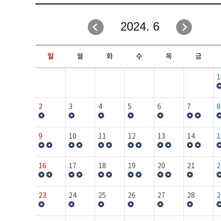
취업성공지원과
자유게시판
2024. 6
창업지원·교육센터
일정안내
현장실습/IPP사업단
보도자료
일
월
화
수
목
금
커뮤니티
행사갤러리
1
홈페이지가이드
프로그램제안
2
3
4
5
6
7
8
9
10
11
12
13
14
1
16
17
18
19
20
21
2
23
24
25
26
27
28
2