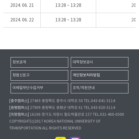
2024. 06. 21
13:28 ~ 13:28
20
2024. 06. 22
13:28 ~ 13:28
20
정보공개
대학정보공시
청렴신문고
개인정보처리방침
이메일무단수집거부
조직/직원안내
[충주캠퍼스]
27469 충청북도 충주시 대학로 50 TEL.043-841-5114
[증평캠퍼스]
27909 충청북도 증평군 대학로 61 TEL.043-820-5114
[의왕캠퍼스]
16106 경기도 의왕시 철도박물관로 157 TEL.031-460-0500
COPYRIGHT(c)2017 KOREA NATIONAL UNIVERSITY OF
TRANSPORTATION.ALL RIGHTS RESERVED