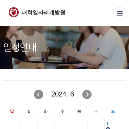
대학일자리개발원
일정안내
2024. 6
일
월
화
수
목
금
토
1