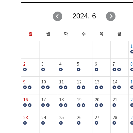
취업성공지원과
자유게시판
2024. 6
창업지원·교육센터
일정안내
현장실습/IPP사업단
보도자료
일
월
화
수
목
금
커뮤니티
행사갤러리
1
홈페이지가이드
프로그램제안
2
3
4
5
6
7
8
9
10
11
12
13
14
1
16
17
18
19
20
21
2
23
24
25
26
27
28
2