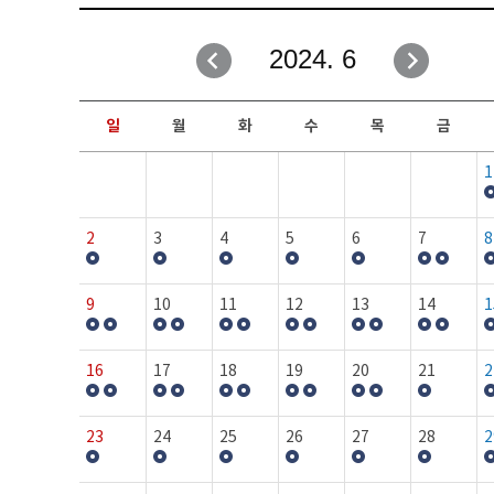
취업성공지원과
자유게시판
2024. 6
창업지원·교육센터
일정안내
현장실습/IPP사업단
보도자료
일
월
화
수
목
금
커뮤니티
행사갤러리
1
홈페이지가이드
프로그램제안
2
3
4
5
6
7
8
9
10
11
12
13
14
1
16
17
18
19
20
21
2
23
24
25
26
27
28
2