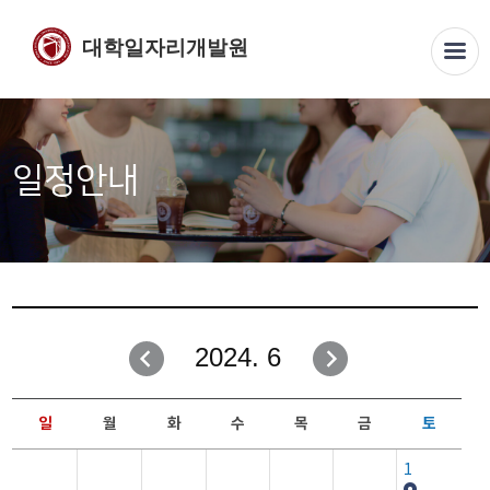
대학일자리개발원
일정안내
2024. 6
일
월
화
수
목
금
토
1