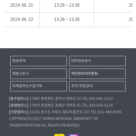
2024. 06. 21
13:28 ~ 13:28
20
2024. 06. 22
13:28 ~ 13:28
20
정보공개
대학정보공시
청렴신문고
개인정보처리방침
이메일무단수집거부
조직/직원안내
[충주캠퍼스]
27469 충청북도 충주시 대학로 50 TEL.043-841-5114
[증평캠퍼스]
27909 충청북도 증평군 대학로 61 TEL.043-820-5114
[의왕캠퍼스]
16106 경기도 의왕시 철도박물관로 157 TEL.031-460-0500
COPYRIGHT(c)2017 KOREA NATIONAL UNIVERSITY OF
TRANSPORTATION.ALL RIGHTS RESERVED