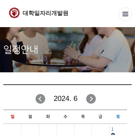
대학일자리개발원
일정안내
2024. 6
일
월
화
수
목
금
토
1