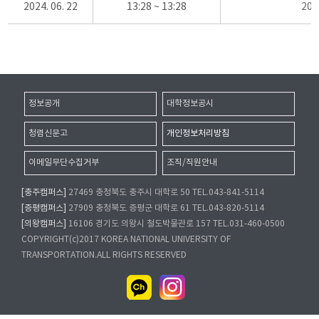
2024. 06. 22
13:28 ~ 13:28
20
정보공개
대학정보공시
청렴신문고
개인정보처리방침
이메일무단수집거부
조직/직원안내
[충주캠퍼스]
27469 충청북도 충주시 대학로 50 TEL.043-841-5114
[증평캠퍼스]
27909 충청북도 증평군 대학로 61 TEL.043-820-5114
[의왕캠퍼스]
16106 경기도 의왕시 철도박물관로 157 TEL.031-460-0500
COPYRIGHT(c)2017 KOREA NATIONAL UNIVERSITY OF
TRANSPORTATION.ALL RIGHTS RESERVED