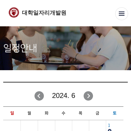
대학일자리개발원
일정안내
2024. 6
일
월
화
수
목
금
토
1