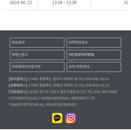
2024. 06. 22
13:28 ~ 13:28
20
정보공개
대학정보공시
청렴신문고
개인정보처리방침
이메일무단수집거부
조직/직원안내
[충주캠퍼스]
27469 충청북도 충주시 대학로 50 TEL.043-841-5114
[증평캠퍼스]
27909 충청북도 증평군 대학로 61 TEL.043-820-5114
[의왕캠퍼스]
16106 경기도 의왕시 철도박물관로 157 TEL.031-460-0500
COPYRIGHT(c)2017 KOREA NATIONAL UNIVERSITY OF
TRANSPORTATION.ALL RIGHTS RESERVED