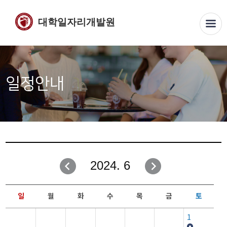
대학일자리개발원
일정안내
2024. 6
일
월
화
수
목
금
토
1