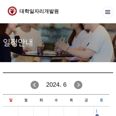
대학일자리개발원
일정안내
2024. 6
일
월
화
수
목
금
토
1