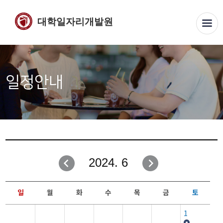
대학일자리개발원
일정안내
2024. 6
일
월
화
수
목
금
토
1