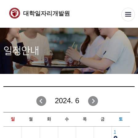
대학일자리개발원
일정안내
2024. 6
일
월
화
수
목
금
토
1