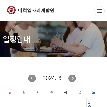
대학일자리개발원
일정안내
2024. 6
일
월
화
수
목
금
토
1