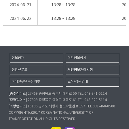
2024. 06. 21
13:28 ~ 13:28
20
2024. 06. 22
13:28 ~ 13:28
20
정보공개
대학정보공시
청렴신문고
개인정보처리방침
이메일무단수집거부
조직/직원안내
[충주캠퍼스]
27469 충청북도 충주시 대학로 50 TEL.043-841-5114
[증평캠퍼스]
27909 충청북도 증평군 대학로 61 TEL.043-820-5114
[의왕캠퍼스]
16106 경기도 의왕시 철도박물관로 157 TEL.031-460-0500
COPYRIGHT(c)2017 KOREA NATIONAL UNIVERSITY OF
TRANSPORTATION.ALL RIGHTS RESERVED