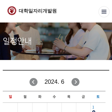
대학일자리개발원
일정안내
2024. 6
일
월
화
수
목
금
토
1