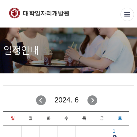
대학일자리개발원
일정안내
2024. 6
일
월
화
수
목
금
토
1